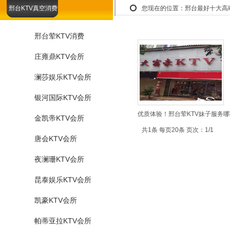
邢台KTV真空消费
您现在的位置：
邢台最好十大高
邢台荤KTV消费
庄雍鼎KTV会所
澜莎娱乐KTV会所
银河国际KTV会所
优质体验！邢台荤KTV妹子服务哪
金凯帝KTV会所
共1条 每页20条 页次：1/1
唐会KTV会所
夜澜珊KTV会所
昆泰娱乐KTV会所
凯豪KTV会所
帕蒂亚拉KTV会所