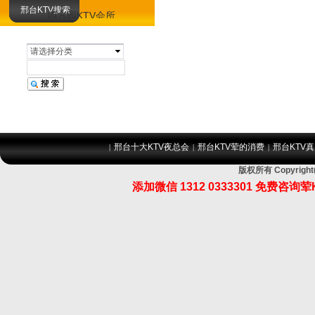
邢台KTV搜索
四方园KTV会所
华侨娱乐KTV会所
请选择分类
花都娱乐KTV会所
锦绣国际KTV会所
邢台十大KTV夜总会
邢台KTV荤的消费
邢台KTV
|
|
|
版权所有 Copyri
添加微信 1312 0333301 免费