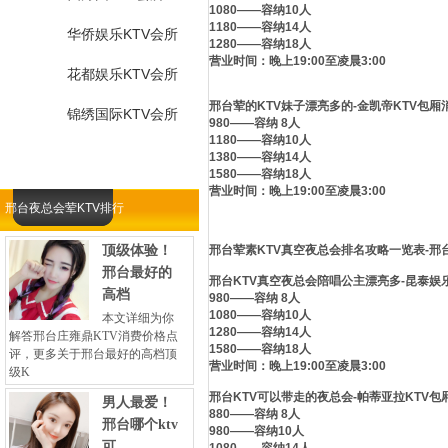
1080——容纳10人
1180——容纳14人
华侨娱乐KTV会所
1280——容纳18人
营业时间：晚上19:00至凌晨3:00
花都娱乐KTV会所
邢台荤的KTV妹子漂亮多的-金凯帝KTV包厢
锦绣国际KTV会所
980——容纳 8人
1180——容纳10人
1380——容纳14人
1580——容纳18人
营业时间：晚上19:00至凌晨3:00
邢台夜总会荤KTV排行
顶级体验！
邢台荤素KTV真空夜总会排名攻略一览表-邢
邢台最好的
邢台KTV真空夜总会陪唱公主漂亮多-昆泰娱
高档
980——容纳 8人
1080——容纳10人
本文详细为你
1280——容纳14人
解答邢台庄雍鼎KTV消费价格点
1580——容纳18人
评，更多关于邢台最好的高档顶
营业时间：晚上19:00至凌晨3:00
级K
邢台KTV可以带走的夜总会-帕蒂亚拉KTV包
男人最爱！
880——容纳 8人
邢台哪个ktv
980——容纳10人
可