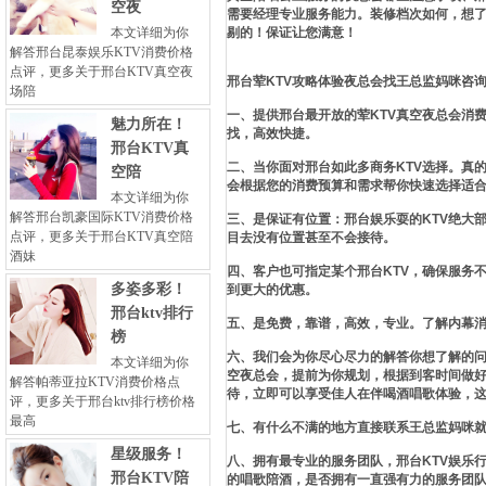
空夜
需要经理专业服务能力。装修档次如何，想了
本文详细为你
剔的！保证让您满意！
解答邢台昆泰娱乐KTV消费价格
点评，更多关于邢台KTV真空夜
邢台荤KTV攻略体验夜总会找王总监妈咪咨
场陪
一、提供邢台最开放的荤KTV真空夜总会消
魅力所在！
找，高效快捷。
邢台KTV真
二、当你面对邢台如此多商务KTV选择。真
空陪
会根据您的消费预算和需求帮你快速选择适
本文详细为你
解答邢台凯豪国际KTV消费价格
三、是保证有位置：邢台娱乐耍的KTV绝大
点评，更多关于邢台KTV真空陪
目去没有位置甚至不会接待。
酒妹
四、客户也可指定某个邢台KTV，确保服务
多姿多彩！
到更大的优惠。
邢台ktv排行
五、是免费，靠谱，高效，专业。了解内幕
榜
六、我们会为你尽心尽力的解答你想了解的问
本文详细为你
空夜总会，提前为你规划，根据到客时间做
解答帕蒂亚拉KTV消费价格点
待，立即可以享受佳人在伴喝酒唱歌体验，
评，更多关于邢台ktv排行榜价格
最高
七、有什么不满的地方直接联系王总监妈咪
星级服务！
八、拥有最专业的服务团队，邢台KTV娱乐
邢台KTV陪
的唱歌陪酒，是否拥有一直强有力的服务团