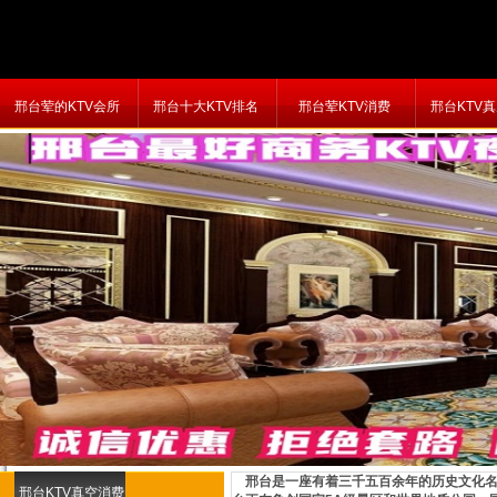
邢台荤的KTV会所
邢台十大KTV排名
邢台荤KTV消费
邢台KTV
邢台是一座有着三千五百余年的历史文化名
邢台KTV真空消费