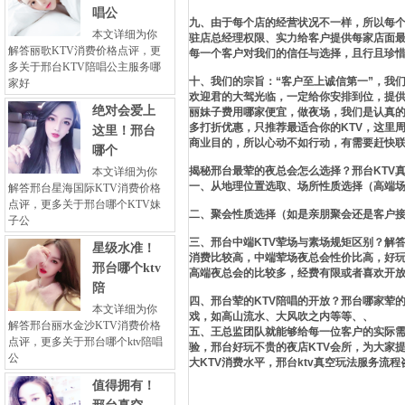
唱公
九、由于每个店的经营状况不一样，所以每
本文详细为你
驻店总经理权限、实力给客户提供每家店面
解答丽歌KTV消费价格点评，更
每一个客户对我们的信任与选择，且行且珍
多关于邢台KTV陪唱公主服务哪
十、我们的宗旨：“客户至上诚信第一”，我
家好
欢迎君的大驾光临，一定给你安排到位，提供
绝对会爱上
丽妹子费用哪家便宜，做夜场，我们是认真
多打折优惠，只推荐最适合你的KTV，这里
这里！邢台
商业目的，所以心动不如行动，有需要赶快
哪个
揭秘邢台最荤的夜总会怎么选择？邢台KTV
本文详细为你
一、从地理位置选取、场所性质选择（高端
解答邢台星海国际KTV消费价格
点评，更多关于邢台哪个KTV妹
二、聚会性质选择（如是亲朋聚会还是客户
子公
三、邢台中端KTV荤场与素场规矩区别？解
星级水准！
消费比较高，中端荤场夜总会性价比高，好
邢台哪个ktv
高端夜总会的比较多，经费有限或者喜欢开放
陪
四、邢台荤的KTV陪唱的开放？邢台哪家荤
本文详细为你
戏，如高山流水、大风吹之内等等、、
解答邢台丽水金沙KTV消费价格
五、王总监团队就能够给每一位客户的实际需
点评，更多关于邢台哪个ktv陪唱
验，邢台好玩不贵的夜店KTV会所，为大家
公
大KTV消费水平，邢台ktv真空玩法服务流
值得拥有！