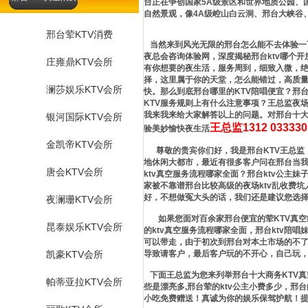
台正在争创国家5A级景区和世界地质公园、
自然景观，像4A级崆山白云洞、邢台大峡谷
邢台荤KTV消费
当然来到风光无限的邢台怎么能不去体验一下
夜总会咨询体验网，深度揭秘邢台ktv哪个
庄雍鼎KTV会所
有你想要的夜生活，服务周到，细致入微，绝
择，这里属于你的天堂，怎么能错过，高质量
澜莎娱乐KTV会所
快。那么到底邢台哪里的KTV陪唱便宜？邢台
KTV服务规则上有什么注意事项？王总监夜
我来我来给大家解答以上的问题。对邢台十大
银河国际KTV会所
王总监1312 0333
验美妙愉快夜生活
金凯帝KTV会所
尊敬的贵宾你们好，我是邢台KTV王总监，
地休闲大都市，最近有很多客户问在邢台当
唐会KTV会所
ktv真空服务流程哪家全面？邢台ktv公主
家被不靠谱邢台比较高级的夜场ktv乱收费
好，不想做冤大头的话，我们还是建议您选
夜澜珊KTV会所
如果您面对百余家邢台便宜的荤KTV真空
昆泰娱乐KTV会所
的ktv真空服务流程哪家全面，邢台ktv陪
可以带走，由于初次到邢台对本土市场的不了
凯豪KTV会所
导致请客户，最后客户玩的不开心，自己玩
下面王总监为您来列举邢台十大商务KTV真
帕蒂亚拉KTV会所
些是漂亮多,邢台荤的ktv公主小费多少，
小吃免费赠送！真诚为你的娱乐保驾护航！