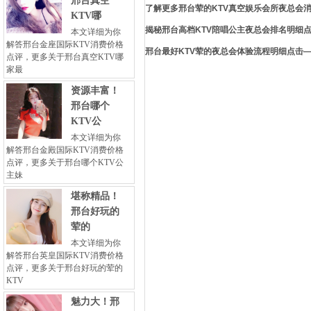
邢台真空
了解更多邢台荤的KTV真空娱乐会所夜总会消
KTV哪
揭秘邢台高档KTV陪唱公主夜总会排名明细点
本文详细为你
解答邢台金座国际KTV消费价格
邢台最好KTV荤的夜总会体验流程明细点击—
点评，更多关于邢台真空KTV哪
家最
资源丰富！
邢台哪个
KTV公
本文详细为你
解答邢台金殿国际KTV消费价格
点评，更多关于邢台哪个KTV公
主妹
堪称精品！
邢台好玩的
荤的
本文详细为你
解答邢台英皇国际KTV消费价格
点评，更多关于邢台好玩的荤的
KTV
魅力大！邢