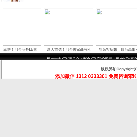
邢台真空
KTV哪
本文详细为你
解答邢台金豪汇KTV消费价格点
评，更多关于邢台真空KTV哪里
好玩
慕名而来！
邢台商务ktv哪
新人首选！邢台哪家商务kt
想顾客所想！邢台高邮KTV
邢台比较好
的KT
邢台十大KTV夜总会
邢台KTV荤的消费
邢台KTV真
|
|
|
本文详细为你
版权所有 Copyrig
解答邢台瑶池金殿KTV消费价格
添加微信 1312 0333301 免费
点评，更多关于邢台比较好的
KTV摸
出差必看！
邢台哪里
KTV陪
本文详细为你
解答邢台九号公馆KTV消费价格
点评，更多关于邢台哪里KTV陪
唱妹