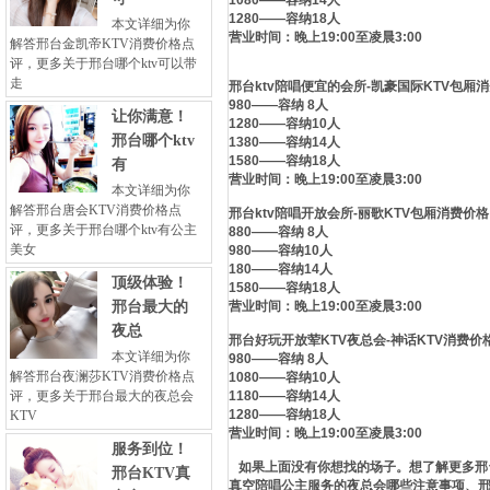
1080——容纳14人
1280——容纳18人
本文详细为你
营业时间：晚上19:00至凌晨3:00
解答邢台金凯帝KTV消费价格点
评，更多关于邢台哪个ktv可以带
走
邢台ktv陪唱便宜的会所-凯豪国际KTV包厢
980——容纳 8人
让你满意！
1280——容纳10人
邢台哪个ktv
1380——容纳14人
1580——容纳18人
有
营业时间：晚上19:00至凌晨3:00
本文详细为你
解答邢台唐会KTV消费价格点
邢台ktv陪唱开放会所-丽歌KTV包厢消费价格
评，更多关于邢台哪个ktv有公主
880——容纳 8人
美女
980——容纳10人
180——容纳14人
顶级体验！
1580——容纳18人
邢台最大的
营业时间：晚上19:00至凌晨3:00
夜总
邢台好玩开放荤KTV夜总会-神话KTV消费价
本文详细为你
980——容纳 8人
解答邢台夜澜莎KTV消费价格点
1080——容纳10人
评，更多关于邢台最大的夜总会
1180——容纳14人
1280——容纳18人
KTV
营业时间：晚上19:00至凌晨3:00
服务到位！
如果上面没有你想找的场子。想了解更多邢台
邢台KTV真
真空陪唱公主服务的夜总会哪些注意事项、邢